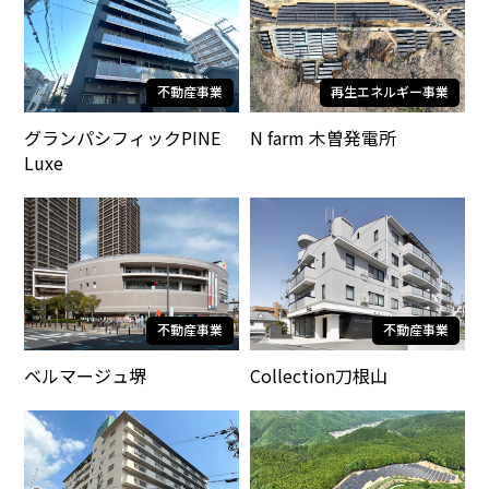
不動産事業
再生エネルギー事業
グランパシフィックPINE
N farm 木曽発電所
Luxe
不動産事業
不動産事業
ベルマージュ堺
Collection刀根山